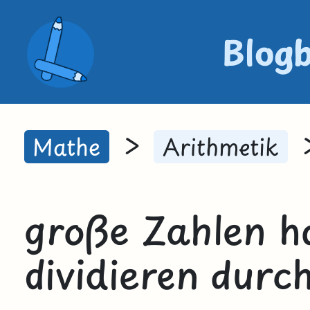
Blog
>
Mathe
Arithmetik
große Zahlen ha
dividieren durc