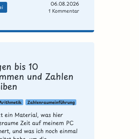
06.08.2026
ei
1 Kommentar
en bis 10
immen und Zahlen
eiben
Arithmetik
Zahlenraumeinführung
zt ein Material, was hier
eraume Zeit auf meinem PC
ert, und was ich noch einmal
eitet habe, um die