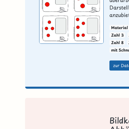
Darstel
anzubiet
Material
Zahl 3
Zahl 8
mit Schn
zur Dat
Bild