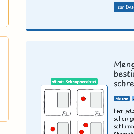
zur Dat
Meng
best
schr
mit Schnupperdatei
Mathe
hier jet
schon g
schlumm
überarb