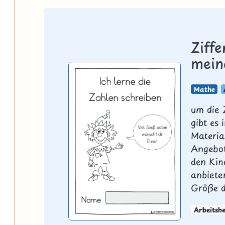
Ziff
mein
Mathe
um die 
gibt es 
Materia
Angebot
den Kin
anbiete
Größe d
Arbeitshe