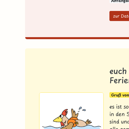
Anfangsl
zur Dat
euch
Ferie
Gruß von 
es ist s
in den
sind un
alle ge