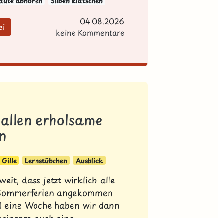
aute abhören
Silben klatschen
04.08.2026
ei
keine Kommentare
 allen erholsame
n
Gille
Lernstübchen
Ausblick
oweit, dass jetzt wirklich alle
 Sommerferien angekommen
d eine Woche haben wir dann
meinsam auch eine