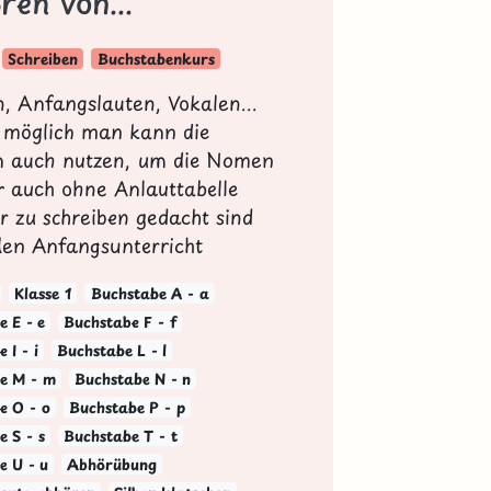
en von...
Schreiben
Buchstabenkurs
en, Anfangslauten, Vokalen...
st möglich man kann die
n auch nutzen, um die Nomen
r auch ohne Anlauttabelle
r zu schreiben gedacht sind
 den Anfangsunterricht
Klasse 1
Buchstabe A - a
 E - e
Buchstabe F - f
 I - i
Buchstabe L - l
e M - m
Buchstabe N - n
e O - o
Buchstabe P - p
 S - s
Buchstabe T - t
e U - u
Abhörübung