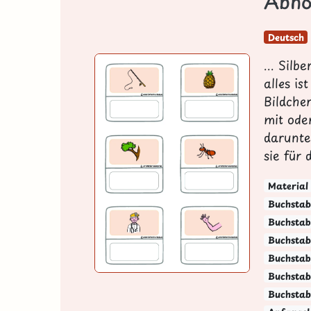
Abhör
Deutsch
... Silb
alles i
Bildche
mit ode
darunte
sie für
Material
Buchstabe
Buchstabe
Buchstab
Buchstab
Buchstabe
Buchstab