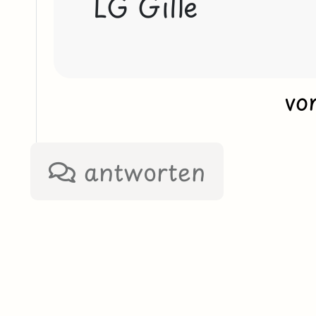
LG Gille
vo
antworten