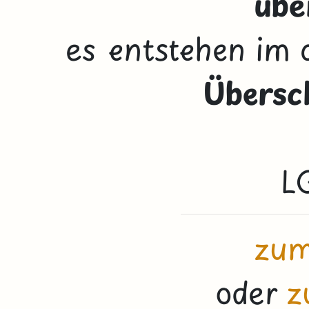
übe
es entstehen im 
Übersc
L
zum
oder
z