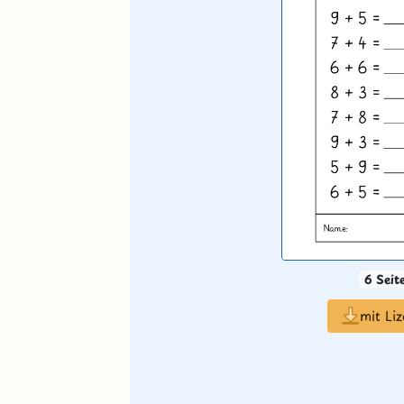
6 Seit
mit Li