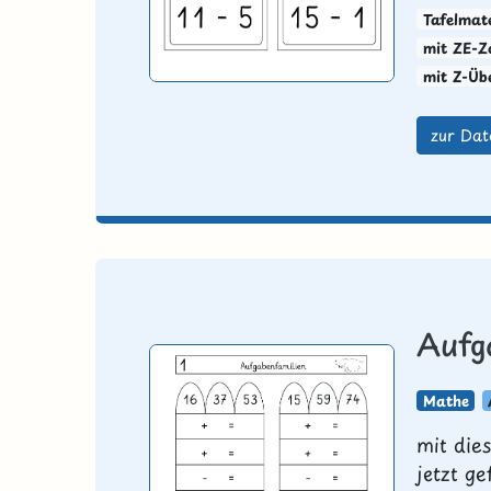
Tafelmate
mit ZE-Z
mit Z-Üb
zur Dat
Aufg
Mathe
mit die
jetzt ge