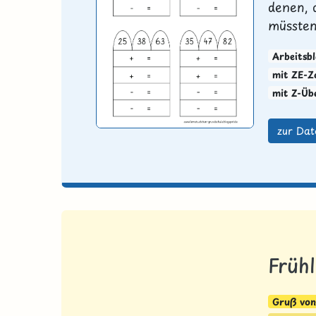
denen, d
müssten
Arbeitsbl
mit ZE-Z
mit Z-Üb
zur Dat
Frühl
Gruß von 