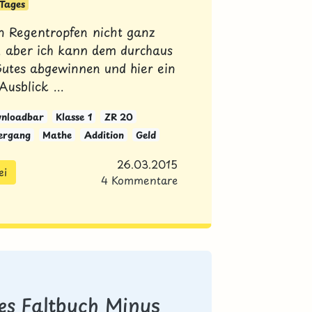
 Tages
n Regentropfen nicht ganz
, aber ich kann dem durchaus
utes abgewinnen und hier ein
Ausblick ...
wnloadbar
Klasse 1
ZR 20
ergang
Mathe
Addition
Geld
26.03.2015
ei
4 Kommentare
nes Faltbuch Minus