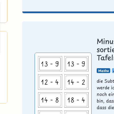
Minu
sorti
Tafe
Mathe
die Sub
werde i
noch ei
bin, da
dass die