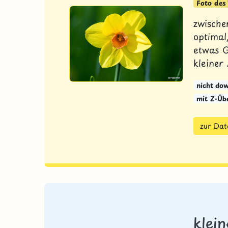
Foto des
zwische
optimal
etwas G
kleiner 
nicht do
mit Z-Üb
zur Dat
klei