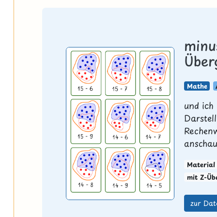
minu
Über
Mathe
und ich
Darstel
Rechenw
anschau
Material
mit Z-Üb
zur Dat