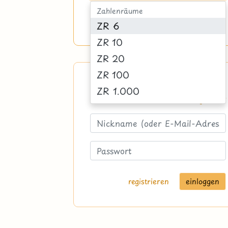
Zahlenräume
zurücksetzen
suchen
ZR 6
ZR 10
ZR 20
ZR 100
Logge dich ein
ZR 1.000
Passwort vergessen?
ZR 10.000
ZR 100.000
ZR 1.000.000
Zahlen
mit Einern
registrieren
mit Z-Zahlen
mit ZE-Zahlen
mit H-Zahlen