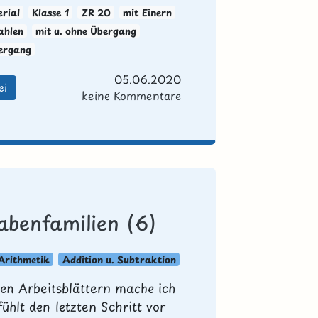
rial
Klasse 1
ZR 20
mit Einern
ahlen
mit u. ohne Übergang
ergang
05.06.2020
ei
keine Kommentare
abenfamilien (6)
Arithmetik
Addition u. Subtraktion
sen Arbeitsblättern mache ich
fühlt den letzten Schritt vor