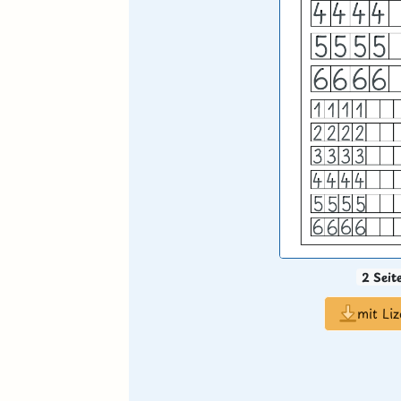
2 Seit
mit Li