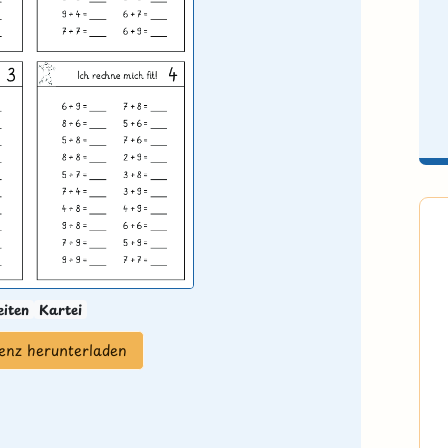
eiten
Kartei
zenz herunterladen