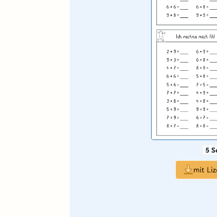
5 S
mit Li