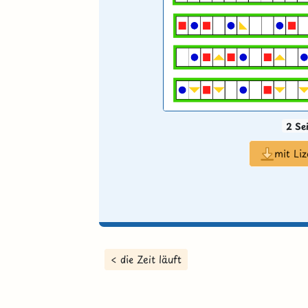
2 Se
mit Li
< die Zeit läuft