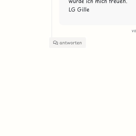
würde ich mich freuen.

LG Gille
v
antworten