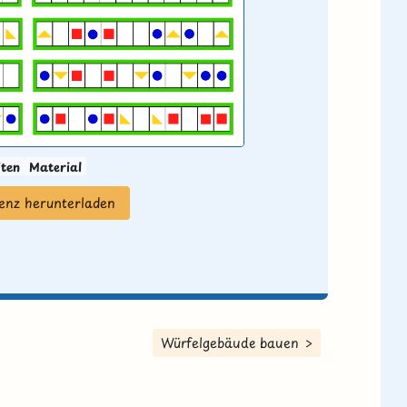
iten
Material
zenz herunterladen
Würfelgebäude bauen >