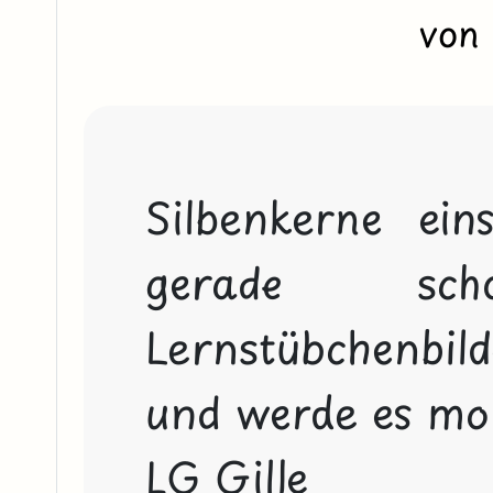
von 
Silbenkerne ein
gerade sc
Lernstübchenbil
und werde es mor
LG Gille