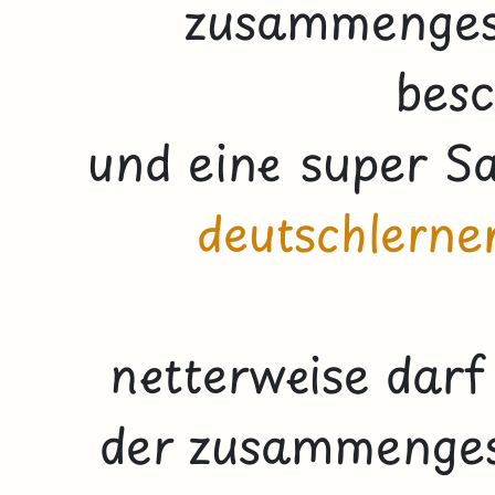
zusammengese
besc
und eine super S
deutschlerne
netterweise dar
der zusammengese