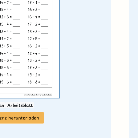
en
Arbeitsblatt
zenz herunterladen