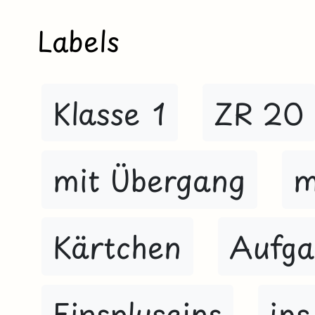
Labels
Klasse 1
ZR 20
mit Übergang
m
Kärtchen
Aufga
Einspluseins
ins