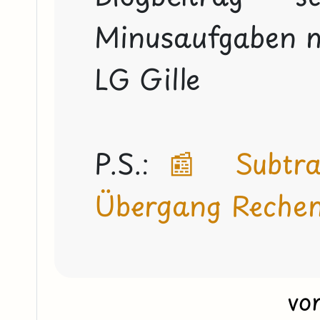
Minusaufgaben no
LG Gille

P.S.: 
📰  Subtr
Übergang Reche
vo