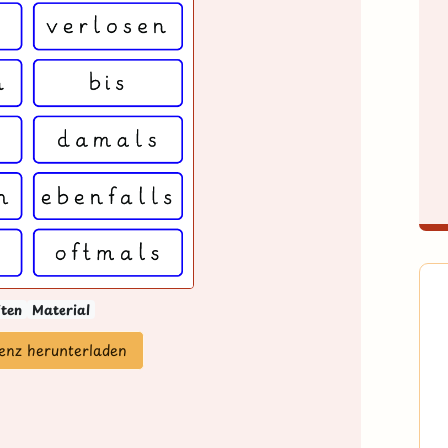
iten
Material
zenz herunterladen