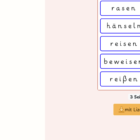
3 Se
mit Li