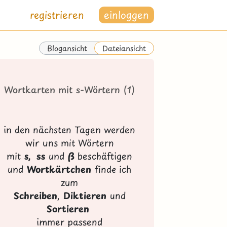
registrieren
einloggen
Blogansicht
Dateiansicht
Wortkarten mit s-Wörtern (1)
in den nächsten Tagen werden
wir uns mit Wörtern
mit
s, ss
und
ß
beschäftigen
und
Wortkärtchen
finde ich
zum
Schreiben
,
Diktieren
und
Sortieren
immer passend