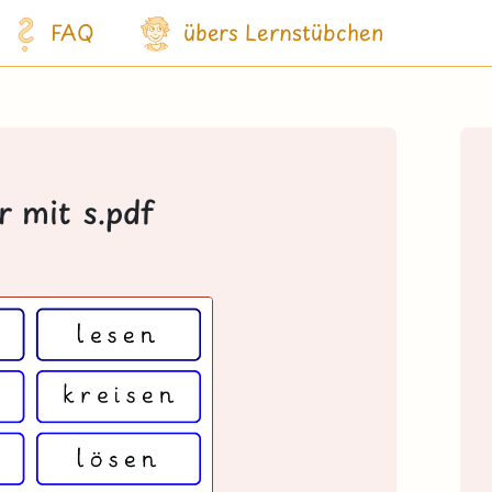
FAQ
übers Lernstübchen
r mit s.pdf