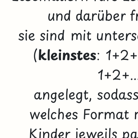
und darüber fr
sie sind mit unters
(
kleinstes
: 1+2
1+2+.
angelegt, sodas
welches Format m
Kinder jeweils p