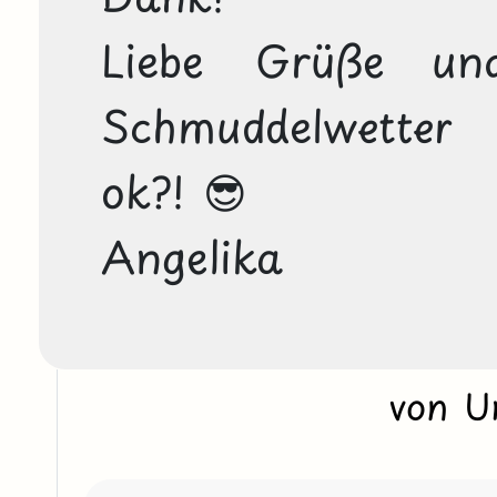
Liebe Grüße un
Schmuddelwetter 
ok?! 😎

Angelika
von U