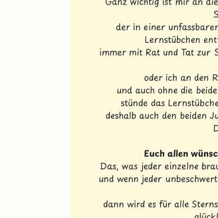
Ganz wichtig ist mir an d
S
der in einer unfassbare
Lernstübchen ent
immer mit Rat und Tat zur S
oder ich an den R
und auch ohne die beid
stünde das Lernstübchen
deshalb auch den beiden Ju
Euch allen wünsc
Das, was jeder einzelne brauc
und wenn jeder unbeschwert 
dann wird es für alle Stern
glückl