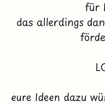
für 
das allerdings da
förd
L
eure Ideen dazu wü