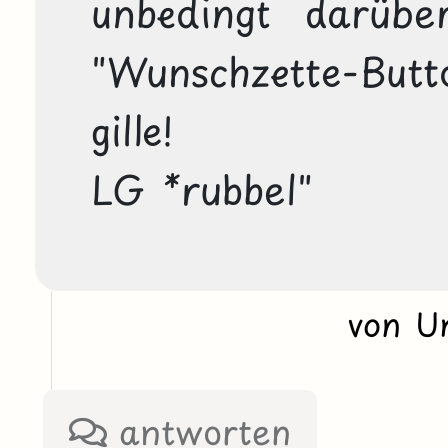
unbedingt darübe
"Wunschzette-Butto
gille!

LG *rubbel"
von U
antworten