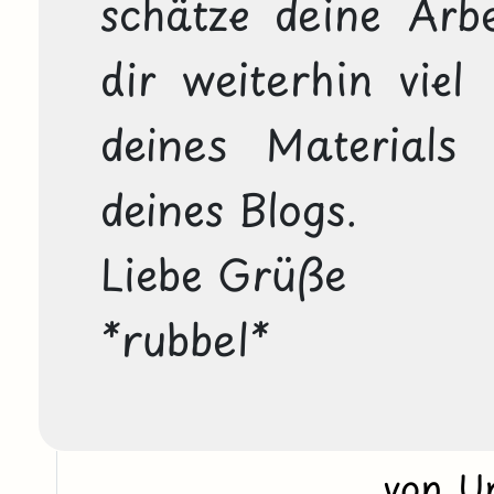
schätze deine Arb
dir weiterhin viel 
deines Materials
deines Blogs. 

Liebe Grüße

*rubbel*
von U