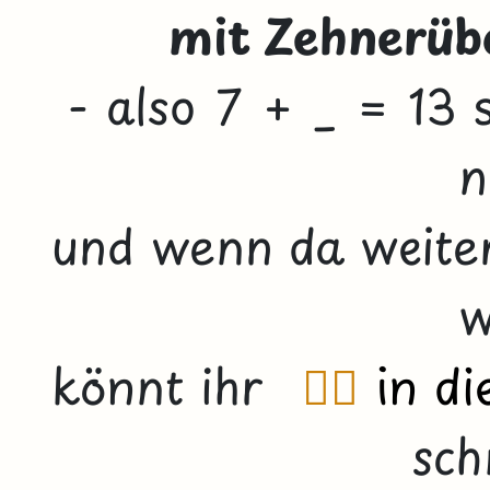
mit Zehnerüb
- also
7 + _ = 13
s
n
und wenn da weite
w
könnt ihr
👇🏼
in d
sch