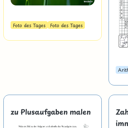
Foto des Tages
Foto des Tages
Arit
zu Plusaufgaben malen
Zah
imm