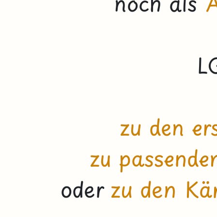
noch als
A
L
zu den er
zu passende
oder
zu den Kä