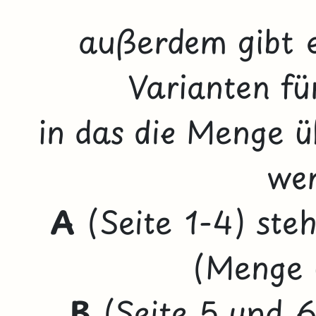
außerdem gibt e
Varianten fü
in das die Menge ü
wer
A
(Seite 1-4) steht
(Menge 
B
(Seite 5 und 6)