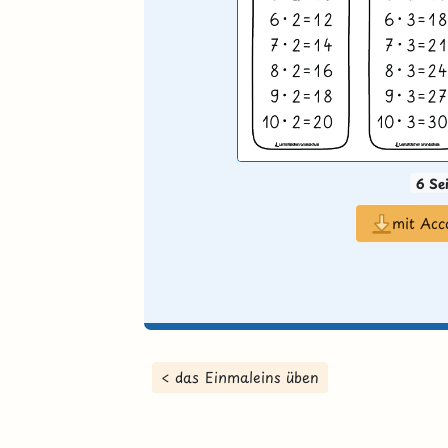
6 Se
mit Acc
< das Einmaleins üben