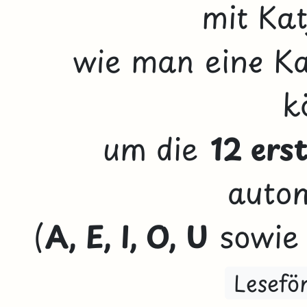
mit Kat
wie man eine Kar
k
um die
12 er
autom
(
A, E, I, O, U
sowi
Lesefö