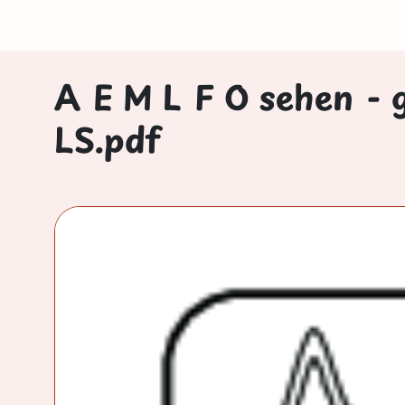
A E M L F O sehen - 
LS.pdf