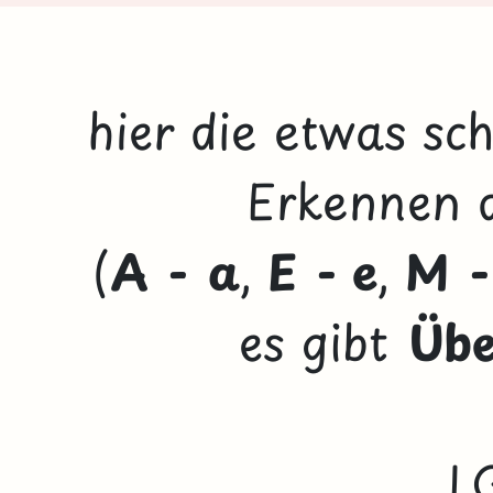
hier die etwas sc
Erkennen 
(
A - a
,
E - e
,
M -
es gibt
Übe
L