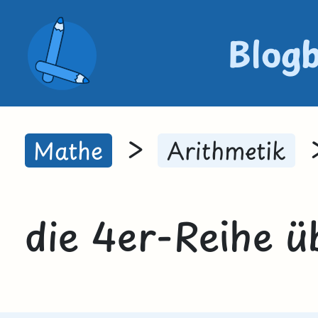
Blog
>
Mathe
Arithmetik
die 4er-Reihe ü