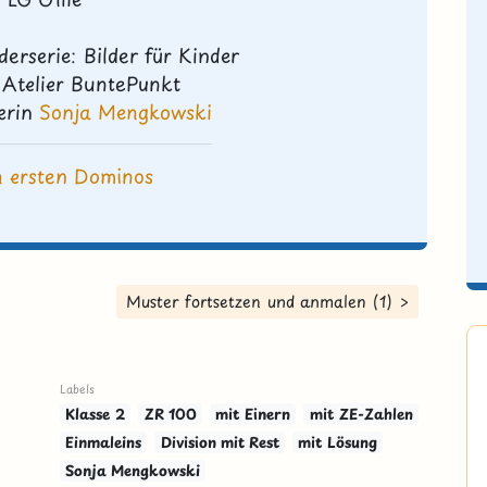
lderserie:
Bilder für Kinder
Atelier BuntePunkt
erin
Sonja Mengkowski
n ersten Dominos
Muster fortsetzen und anmalen (1) >
Labels
Klasse 2
ZR 100
mit Einern
mit ZE-Zahlen
Einmaleins
Division mit Rest
mit Lösung
Sonja Mengkowski