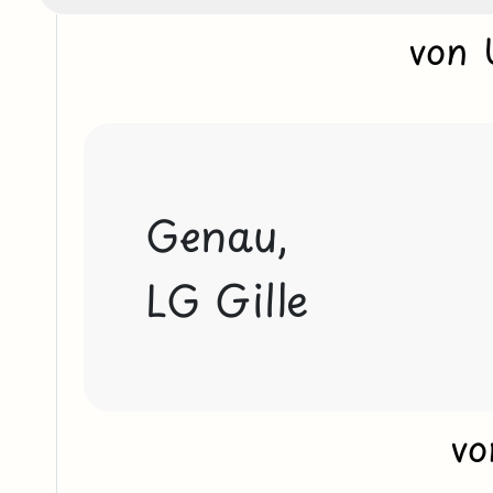
von
Genau,

LG Gille
v