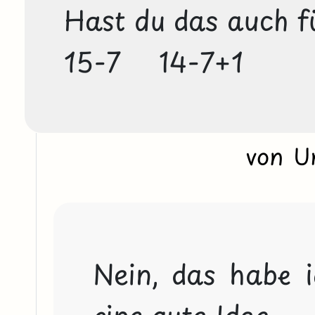
Hast du das auch fü
15-7    14-7+1
von U
Nein, das habe ic
eine gute Idee.
