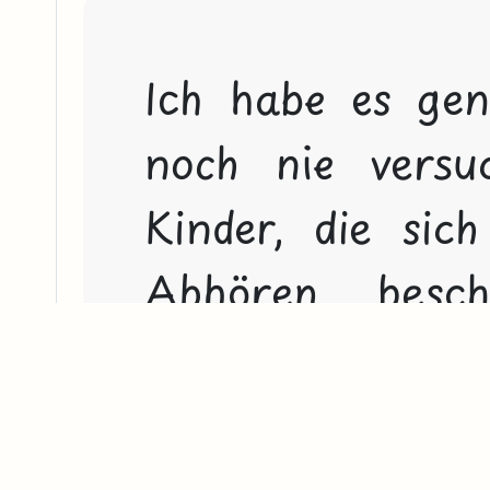
Ich habe es ge
noch nie versuc
Kinder, die sic
Abhören besch
sprechen. Trotzde
weil sie sich u
könnte mir vor