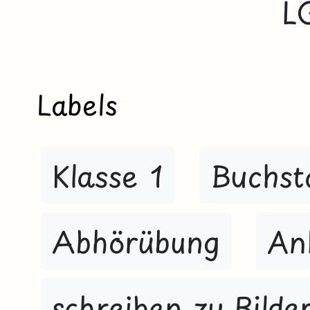
L
Labels
Klasse 1
Buchst
Abhörübung
Anl
schreiben zu Bilde