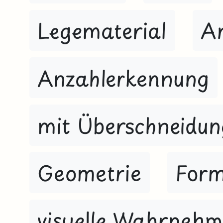
Legematerial
An
Anzahlerkennung
mit Überschneidun
Geometrie
For
visuelle Wahrneh