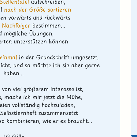
Stellentafel
aufschreiben,
hl
nach der Größe sortieren
tten vorwärts und rückwärts
 Nachfolger
bestimmen...
nd mögliche Übungen,
karten unterstützen können
einmal
in der Grundschrift umgesetzt,
nicht, und so möchte ich sie aber gerne
haben...
t
von viel größerem Interesse ist,
e, mache ich mir jetzt die Mühe,
eien vollständig hochzuladen,
 Selbstlernheft zusammensetzt
o kombinieren, wie er es braucht...
LG Gille