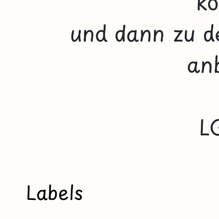
ko
und dann zu 
anb
L
Labels