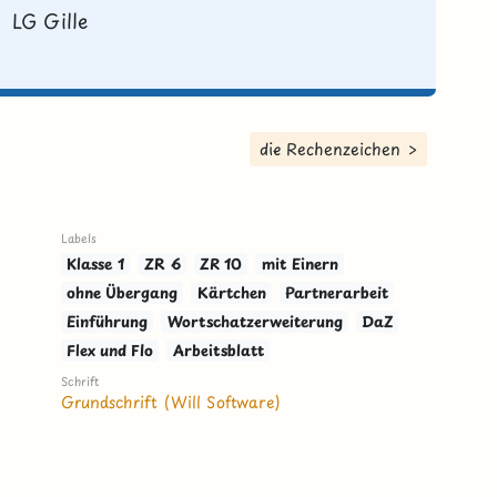
LG Gille
die Rechenzeichen >
Labels
Klasse 1
ZR 6
ZR 10
mit Einern
ohne Übergang
Kärtchen
Partnerarbeit
Einführung
Wortschatzerweiterung
DaZ
Flex und Flo
Arbeitsblatt
Schrift
Grundschrift (Will Software)