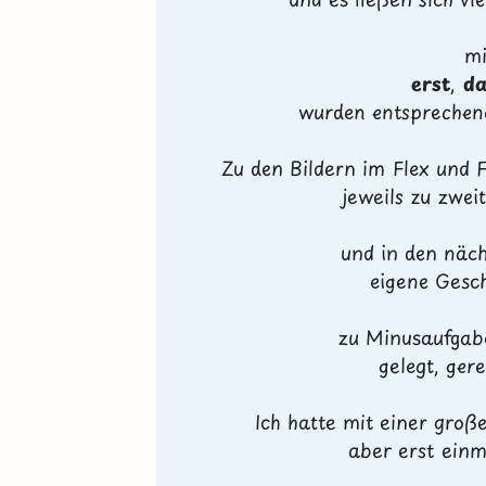
mi
erst
,
d
wurden entspreche
Zu den Bildern im
Flex und 
jeweils zu zweit
und in den näch
eigene Gesc
zu Minusaufgabe
gelegt, ger
Ich hatte mit einer groß
aber erst einm