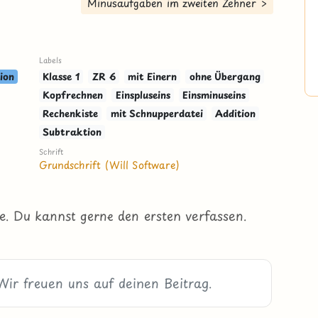
Minusaufgaben im zweiten Zehner >
Labels
ion
Klasse 1
ZR 6
mit Einern
ohne Übergang
Kopfrechnen
Einspluseins
Einsminuseins
Rechenkiste
mit Schnupperdatei
Addition
Subtraktion
Schrift
Grundschrift (Will Software)
e. Du kannst gerne den ersten verfassen.