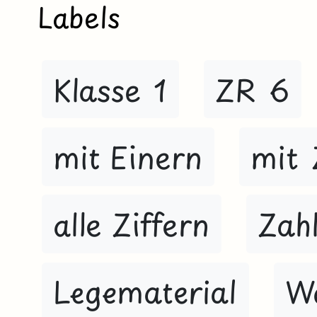
Labels
Klasse 1
ZR 6
mit Einern
mit 
alle Ziffern
Zah
Legematerial
W