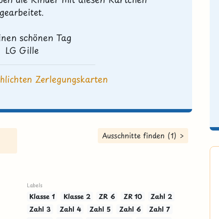
gearbeitet.
inen schönen Tag
LG Gille
chlichten Zerlegungskarten
Ausschnitte finden (1) >
Labels
Klasse 1
Klasse 2
ZR 6
ZR 10
Zahl 2
Zahl 3
Zahl 4
Zahl 5
Zahl 6
Zahl 7