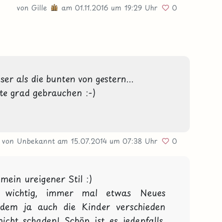
von
Gille
am 01.11.2016
um 19:29 Uhr
0
er als die bunten von gestern...

te grad gebrauchen :-)

von Unbekannt
am 15.07.2014
um 07:38 Uhr
0
mein ureigener Stil :)

 wichtig, immer mal etwas Neues 
dem ja auch die Kinder verschieden 
cht schaden! Schön ist es jedenfalls, 