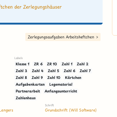
tchen der Zerlegungshäuser
Zerlegungsaufgaben Arbeitsheftchen >
Labels
Klasse 1
ZR 6
ZR 10
Zahl 1
Zahl 2
Zahl 3
Zahl 4
Zahl 5
Zahl 6
Zahl 7
Zahl 8
Zahl 9
Zahl 10
Kärtchen
Aufgabenkarten
Legematerial
Partnerarbeit
Anfangsunterricht
Zahlenhaus
Schrift
Lengers
Grundschrift (Will Software)