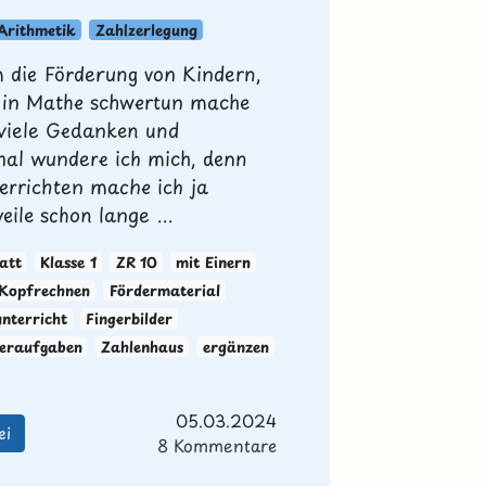
Arithmetik
Zahlzerlegung
 die Förderung von Kindern,
h in Mathe schwertun mache
 viele Gedanken und
l wundere ich mich, denn
errichten mache ich ja
eile schon lange ...
att
Klasse 1
ZR 10
mit Einern
Kopfrechnen
Fördermaterial
nterricht
Fingerbilder
teraufgaben
Zahlenhaus
ergänzen
05.03.2024
ei
8 Kommentare