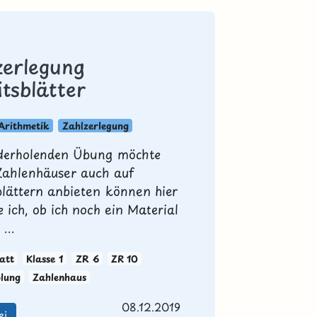
zerlegung
tsblätter
Arithmetik
Zahlzerlegung
derholenden Übung möchte
 Zahlenhäuser auch auf
blättern anbieten können hier
 ich, ob ich noch ein Material
 ...
att
Klasse 1
ZR 6
ZR 10
lung
Zahlenhaus
08.12.2019
ei