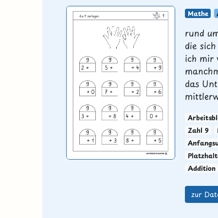
Mathe
rund um
die sic
ich mir
manchma
das Unt
mittlerw
Arbeitsbl
Zahl 9
Anfangsu
Platzhal
Addition
zur Dat