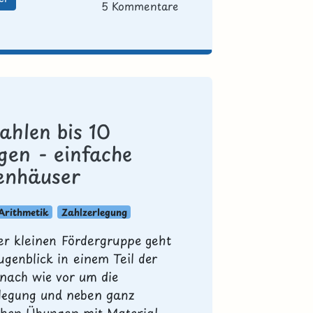
5 Kommentare
ahlen bis 10
gen - einfache
enhäuser
Arithmetik
Zahlzerlegung
er kleinen Fördergruppe geht
ugenblick in einem Teil der
nach wie vor um die
legung und neben ganz
chen Übungen mit Material