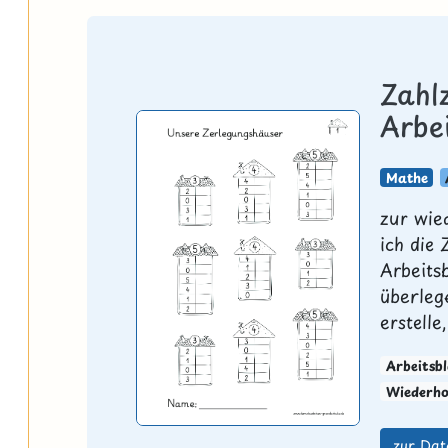
Zahl
Arbei
Mathe
zur wie
ich die
Arbeits
überlege
erstelle,
Arbeitsbl
Wiederho
zur Dat