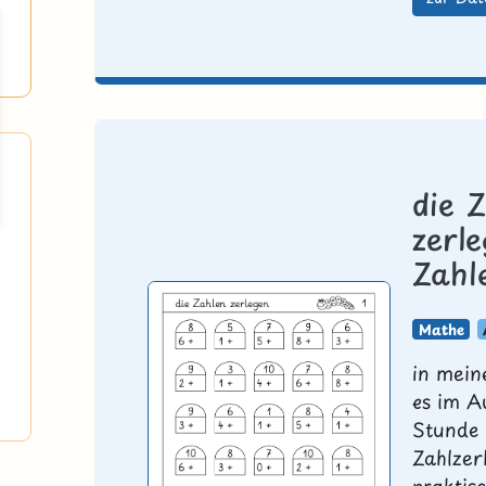
die Z
zerle
Zahl
Mathe
in mein
es im A
Stunde 
Zahlzer
praktis