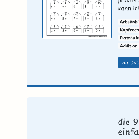
kann ich
Arbeitsbl
Kopfrech
Platzhal
Addition
zur Dat
die 9
einf