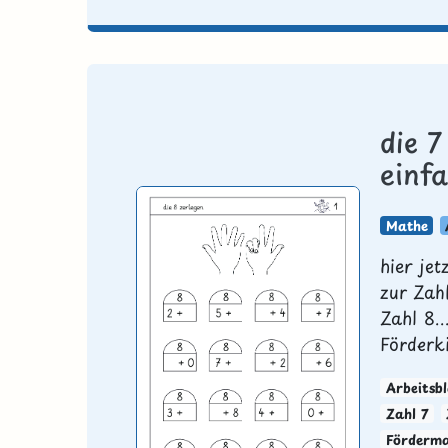
die 7
einf
Mathe
hier jet
zur Zah
Zahl 8..
Förderk
Arbeitsbl
Zahl 7
Förderma