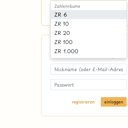
Zahlenräume
zurücksetzen
suchen
ZR 6
ZR 10
ZR 20
ZR 100
Logge dich ein
ZR 1.000
Passwort vergessen?
ZR 10.000
ZR 100.000
ZR 1.000.000
Zahlen
mit Einern
registrieren
mit Z-Zahlen
mit ZE-Zahlen
mit H-Zahlen