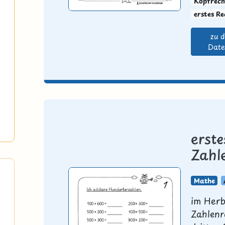
Kopfrech
erstes R
zu 
Date
erst
Zahl
Mathe
im Herbs
Zahlenr