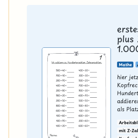
erst
plus
1.00
Mathe
hier jet
Kopfrec
Hundert
addiere
als Pla
Arbeitsbl
mit Z-Za