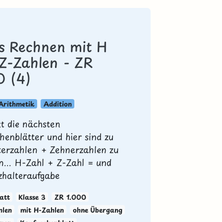
es Rechnen mit H
 Z-Zahlen - ZR
0 (4)
Arithmetik
Addition
zt die nächsten
henblätter und hier sind zu
erzahlen + Zehnerzahlen zu
n... H-Zahl + Z-Zahl = und
tzhalteraufgabe
att
Klasse 3
ZR 1.000
hlen
mit H-Zahlen
ohne Übergang