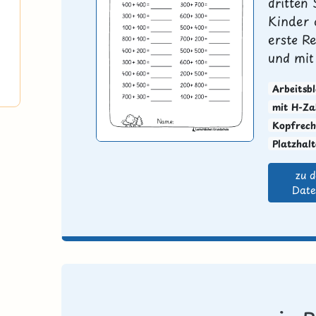
dritten 
Kinder 
erste R
und mit 
Arbeitsbl
mit H-Za
Kopfrech
Platzhal
zu 
Date