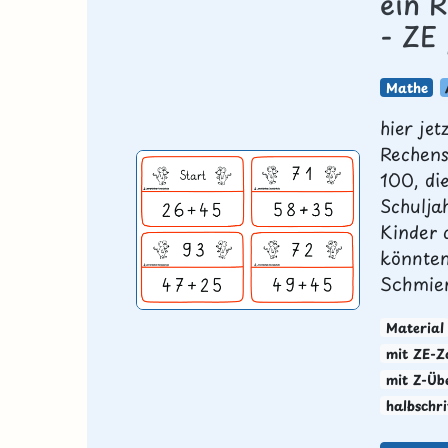
ein 
- ZE
Mathe
hier je
Rechens
100, die
Schulja
Kinder 
könnten
Schmier
Material
mit ZE-Z
mit Z-Üb
halbschri