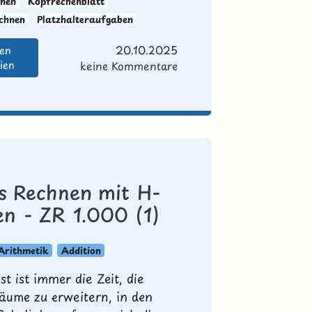
nen
Kopfrechenblatt
echnen
Platzhalteraufgaben
20.10.2025
den
ien
keine Kommentare
es Rechnen mit H-
en - ZR 1.000 (1)
Arithmetik
Addition
t ist immer die Zeit, die
äume zu erweitern, in den