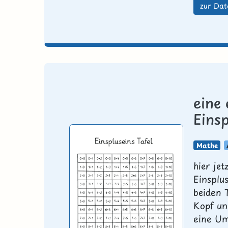
zur Dat
eine
Einsp
Mathe
hier je
Einsplu
beiden 
Kopf un
eine Um