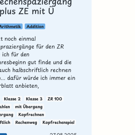
Rechenspaziergang
 plus ZE mit Ü
Arithmetik
Addition
tzt noch einmal
praziergänge für den ZR
 ich für den
hresbeginn gut finde und die
auch halbschriftlich rechnen
... dafür würde ich immer ein
blatt anbieten,
Klasse 2
Klasse 3
ZR 100
ahlen
mit Übergang
ergang
Kopfrechnen
ftlich
Rechenweg
Kopfrechenspiel
27.08.2025