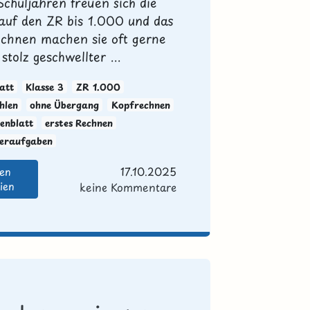
Schuljahren freuen sich die
auf den ZR bis 1.000 und das
echnen machen sie oft gerne
stolz geschwellter ...
att
Klasse 3
ZR 1.000
hlen
ohne Übergang
Kopfrechnen
enblatt
erstes Rechnen
teraufgaben
17.10.2025
den
ien
keine Kommentare