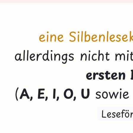
eine Silbenlese
allerdings nicht m
ersten
(
A, E, I, O, U
sowi
Lesefö