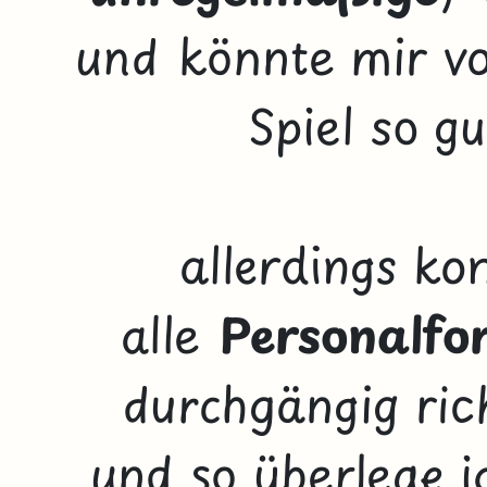
und könnte mir vo
Spiel so g
allerdings ko
alle
Personalf
durchgängig ric
und so überlege i