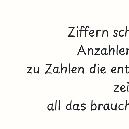
Ziffern sc
Anzahle
zu Zahlen die e
ze
all das brauc