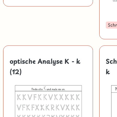
Schr
optische Analyse K - k
Sch
(12)
k