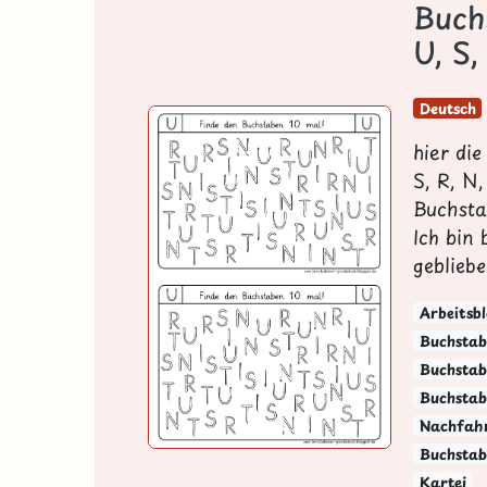
Buch
U, S,
Deutsch
hier di
S, R, N,
Buchsta
Ich bin
geblieben
Arbeitsbl
Buchstab
Buchstabe
Buchstab
Nachfah
Buchstab
Kartei