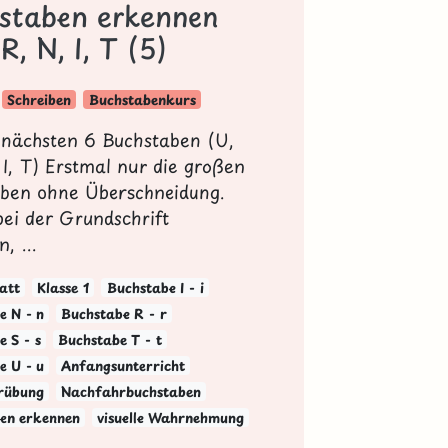
staben erkennen
 R, N, I, T (5)
Schreiben
Buchstabenkurs
e nächsten 6 Buchstaben (U,
 I, T) Erstmal nur die großen
ben ohne Überschneidung.
 bei der Grundschrift
, ...
att
Klasse 1
Buchstabe I - i
e N - n
Buchstabe R - r
 S - s
Buchstabe T - t
e U - u
Anfangsunterricht
rübung
Nachfahrbuchstaben
en erkennen
visuelle Wahrnehmung