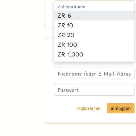
Zahlenräume
zurücksetzen
suchen
ZR 6
ZR 10
ZR 20
ZR 100
Logge dich ein
ZR 1.000
Passwort vergessen?
ZR 10.000
ZR 100.000
ZR 1.000.000
Zahlen
mit Einern
registrieren
mit Z-Zahlen
mit ZE-Zahlen
mit H-Zahlen