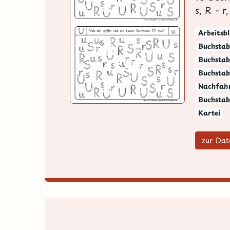
s, R - r,
Arbeitsbl
Buchstab
Buchstabe
Buchstab
Nachfah
Buchstab
Kartei
zur Dat