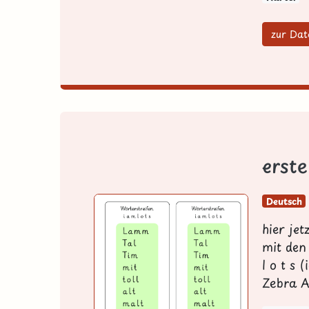
zur Dat
erst
Deutsch
hier jet
mit den
l o t s 
Zebra A