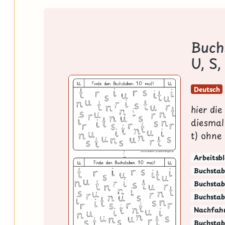
Buch
U, S,
Deutsch
hier di
diesmal 
t) ohne 
Arbeitsbl
Buchstab
Buchstabe
Buchstab
Nachfah
Buchstab