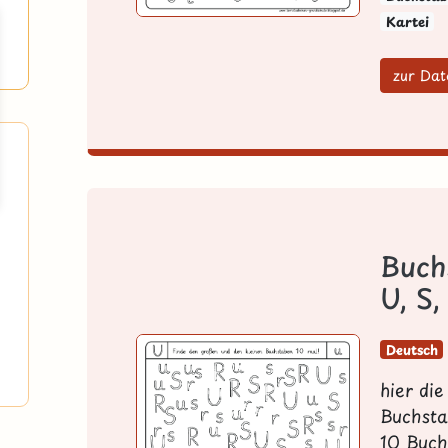
Kartei
zur Dat
Buch
U, S,
Deutsch
hier di
Buchsta
10 Buch