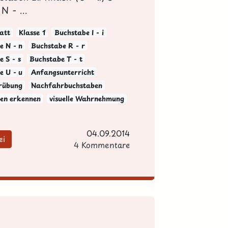
 N - ...
att
Klasse 1
Buchstabe I - i
e N - n
Buchstabe R - r
 S - s
Buchstabe T - t
e U - u
Anfangsunterricht
rübung
Nachfahrbuchstaben
en erkennen
visuelle Wahrnehmung
04.09.2014
ei
4 Kommentare