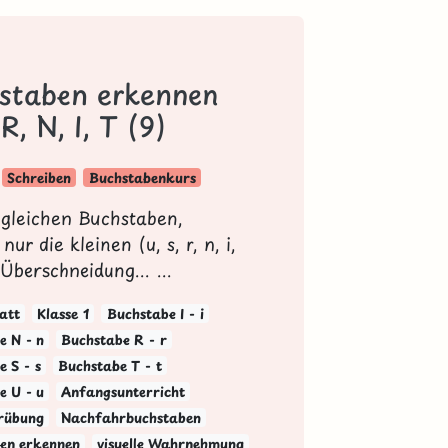
staben erkennen
 R, N, I, T (9)
Schreiben
Buchstabenkurs
e gleichen Buchstaben,
nur die kleinen (u, s, r, n, i,
Überschneidung... ...
att
Klasse 1
Buchstabe I - i
e N - n
Buchstabe R - r
 S - s
Buchstabe T - t
e U - u
Anfangsunterricht
rübung
Nachfahrbuchstaben
en erkennen
visuelle Wahrnehmung