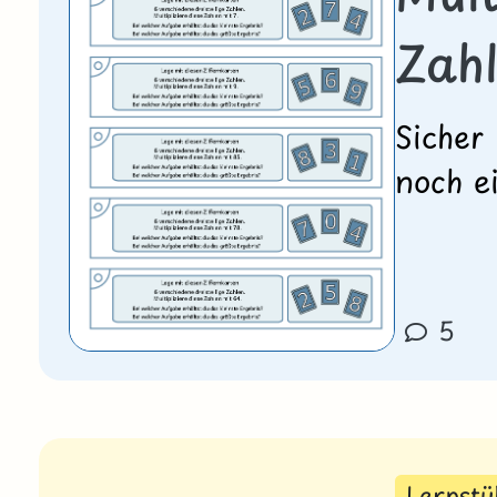
Zah
Sicher
noch e
5
Lernst