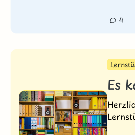
4
Lernst
Es k
Herzli
Lernst