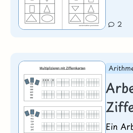
2
Arithme
Arbe
Ziff
Ein Arb