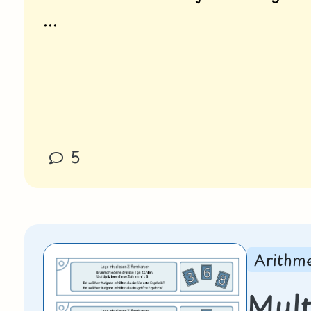
...
5
Arithme
Mult