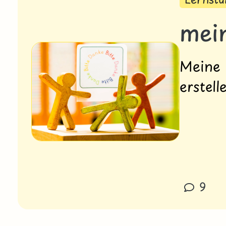
mein
Meine 
erstell
9