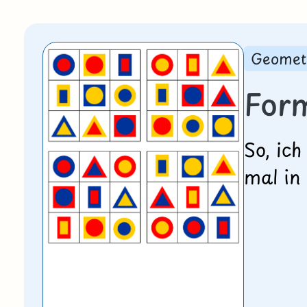
Geomet
Form
So, ic
mal in