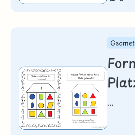
Geomet
For
Plat
...