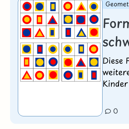
Geomet
For
sch
Diese 
weiter
Kinder
0