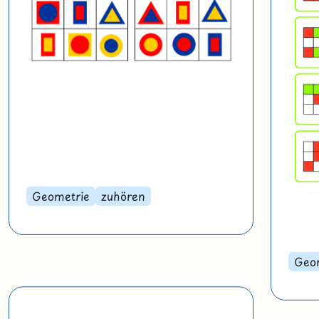
Geometrie
zuhören
Geo